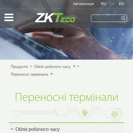
Авторизація
RU
UA
EN
Запам'ятати мене
▼
Продукти
Облік робочого часу
▼
Переносні термінали
Переносні термінали
Облік робочого часу