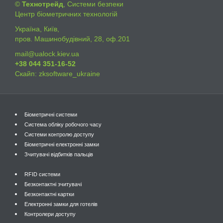
©
Технотрейд
, Системи безпеки
Центр біометричних технологій
Україна, Київ,
пров. Машинобудівний, 28, оф.201
mail@ualock.kiev.ua
+38 044 351-16-52
Скайп: zksoftware_ukraine
Біометричні системи
Система обліку робочого часу
Системи контролю доступу
Біометричні електронні замки
Зчитувачі відбитків пальців
RFID системи
Безконтактні зчитувачі
Безконтактні картки
Електронні замки для готелів
Контролери доступу