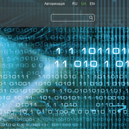
Авторизація
RU
UA
EN
Запам'ятати
мене