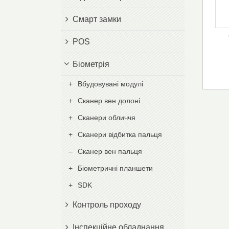
Смарт замки
POS
Біометрія
Вбудовувані модулі
Сканер вен долоні
Сканери обличчя
Сканери відбитка пальця
Сканер вен пальця
Біометричні планшети
SDK
Контроль проходу
Інспекційне обладнання