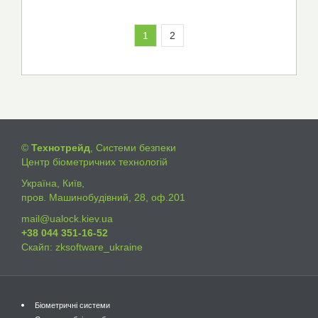
1
2
©
Технотрейд
, Системи безпеки
Центр біометричних технологій
Україна, Київ,
пров. Машинобудівний, 28, оф.201
mail@ualock.kiev.ua
+38 044 351-16-52
Скайп: zksoftware_ukraine
Біометричні системи