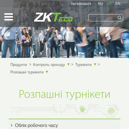
Авторизація
RU
UA
EN
Запам'ятати мене
▼
▼
Продукти
Контроль проходу
Турнікети
▼
Розпашні турнікети
Розпашні турнікети
Облік робочого часу