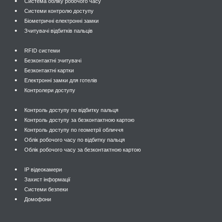
Система обліку робочого часу
Системи контролю доступу
Біометричні електронні замки
Зчитувачі відбитків пальців
RFID системи
Безконтактні зчитувачі
Безконтактні картки
Електронні замки для готелів
Контролери доступу
Контроль доступу по відбитку пальця
Контроль доступу за безконтактною картою
Контроль доступу по геометрії обличчя
Облік робочого часу по відбитку пальця
Облік робочого часу за безконтактною картою
IP відеокамери
Захист інформації
Системи безпеки
Домофони