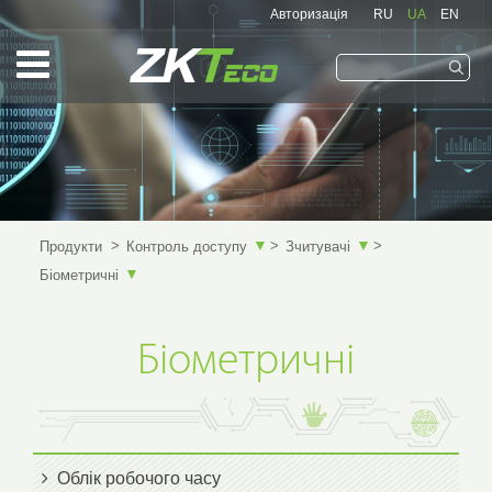
Авторизація
RU
UA
EN
Запам'ятати мене
▼
▼
Продукти
Контроль доступу
Зчитувачі
▼
Біометричні
Біометричні
Облік робочого часу