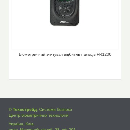
Біометричний зчитувач відбитків пальців FR1200
©
Технотрейд
, Системи безпеки
Центр біометричних технологій
Україна, Київ,
пров. Машинобудівний, 28, оф.201