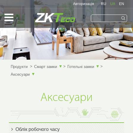
Авторизація
RU
UA
EN
Запам'ятати мене
▼
▼
Продукти
Смарт замки
Готельні замки
▼
Аксесуари
Аксесуари
Облік робочого часу