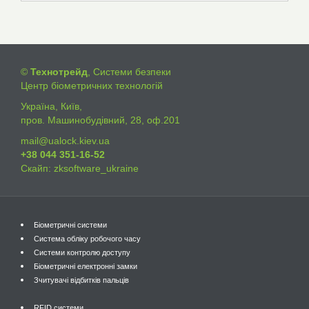
©
Технотрейд
, Системи безпеки
Центр біометричних технологій
Україна, Київ,
пров. Машинобудівний, 28, оф.201
mail@ualock.kiev.ua
+38 044 351-16-52
Скайп: zksoftware_ukraine
Біометричні системи
Система обліку робочого часу
Системи контролю доступу
Біометричні електронні замки
Зчитувачі відбитків пальців
RFID системи