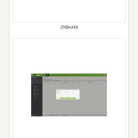
ZKBioHA