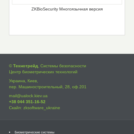
ZKBioSecurity Многоязычная версия
©
Технотрейд
, Системы безопасности
Центр биометрических технологий
Украина, Киев,
пер. Машиностроительный, 28, оф.201
mail@ualock.kiev.ua
+38 044 351-16-52
Скайп: zksoftware_ukraine
Биометрические системы